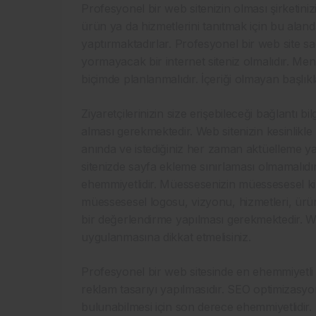
Profesyonel bir web sitenizin olması şirketiniz
ürün ya da hizmetlerini tanıtmak için bu aland
yaptırmaktadırlar. Profesyonel bir web site sad
yormayacak bir internet siteniz olmalıdır. Menül
biçimde planlanmalıdır. İçeriği olmayan başlı
Ziyaretçilerinizin size erişebileceği bağlantı b
alması gerekmektedir. Web sitenizin kesinlikle 
anında ve istediğiniz her zaman aktüelleme y
sitenizde sayfa ekleme sınırlaması olmamalıdır
ehemmiyetlidir. Müessesenizin müessesesel kim
müessesesel logosu, vizyonu, hizmetleri, ürün
bir değerlendirme yapılması gerekmektedir. We
uygulanmasına dikkat etmelisiniz.
Profesyonel bir web sitesinde en ehemmiyetli
reklam tasarıyı yapılmasıdır. SEO optimizasyon
bulunabilmesi için son derece ehemmiyetlidir