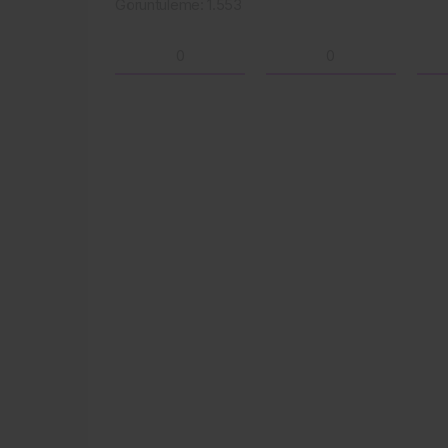
Görüntüleme:
1.553
0
0