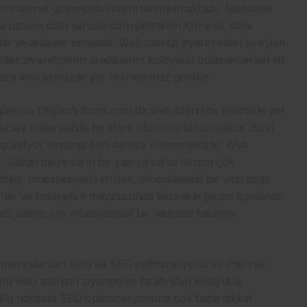
in internet üzerindeki imajını tanımlamaktadır. İşletmeler
a uzman olan şahıslardan işletmeleri için web sitesi
e ve anlaşılır olmalıdır. Web sitenizi ziyaret eden bireyleri
er ziyaretçilerin aradıklarını kolaylıkla bulabilecekleri bir
klara web sitenizde yer vermemeniz gerekir.
ilgileri ve bağlantı formunun da web sitenizde kesinlikle yer
kolay kullanılabilir bir idare oturumu bulunmalıdır. Sizin
apabiliyor olmanız son derece ehemmiyetlidir. Web
. Geliştirmeye sarih bir yapıya sahip olması çok
liği, müessesesel renkleri, müessesesel bir yazı tarzı,
ler ve faaliyetleri mevzusunda kesinlikle geçim içerisinde
b siteniz için müessesesel bir web site tasarımı
 mevzulardan birisi de SEO optimizasyonu ve internet
u web sitenizin ziyaretçiler tarafından kolaylıkla
. Bu noktada SEO optimizasyonuna çok fazla dikkat