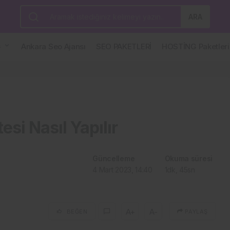
ARA
G
Ankara Seo Ajansı
SEO PAKETLERİ
HOSTİNG Paketleri
esi Nasıl Yapılır
Güncelleme
Okuma süresi
4 Mart 2023, 14:40
1dk, 45sn
A+
A-
BEĞEN
PAYLAŞ