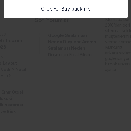
Click For Buy backlink
Son Yorumlar
Merhaba ben
2010’dan beri 
sitemizi, sekt
026
Google Sıralaması
müşterilerimiz
b Tasarım
Neden Düşüyor Arama
vermek amacı
2026
Markanızı :
Sıralaması Neden
ankara reklam 
Düşer
için
Erdal Bilisim
26
güçlendiriyor
e Layout
birçok ankar
 Nedir? Nasıl
ajansı,
dilir?
 Sınır Ötesi
Hukuki
Uluslararası
 ve Risk