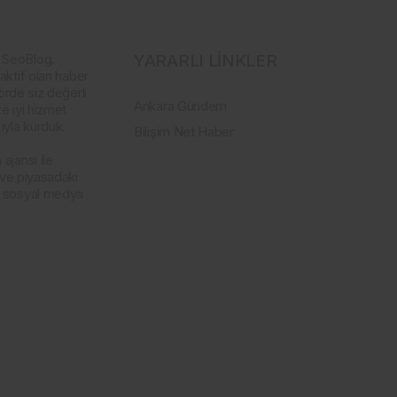
 SeoBlog.
YARARLI LİNKLER
aktif olan haber
örde siz değerli
Ankara Gündem
e iyi hizmet
yla kurduk.
Bilişim Net Haber
ajansı ile
 ve piyasadaki
a sosyal medya