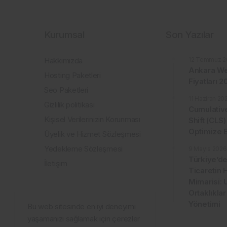
Kurumsal
Son Yazılar
Hakkımızda
12 Temmuz 2
Ankara We
Hosting Paketleri
Fiyatları 
Seo Paketleri
11 Haziran 20
Gizlilik politikası
Cumulativ
Kişisel Verilerinizin Korunması
Shift (CLS)
Optimize E
Üyelik ve Hizmet Sözleşmesi
Yedekleme Sözleşmesi
9 Mayıs 2026
Türkiye’de
İletişim
Ticaretin 
Mimarisi: 
Ortaklıklar
Yönetimi
Bu web sitesinde en iyi deneyimi
yaşamanızı sağlamak için çerezler