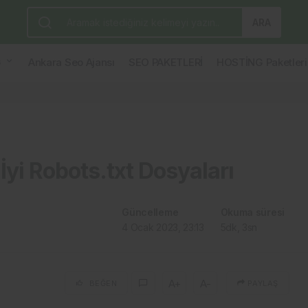
ları
ARA
G
Ankara Seo Ajansı
SEO PAKETLERİ
HOSTİNG Paketleri
 İyi Robots.txt Dosyaları
Güncelleme
Okuma süresi
4 Ocak 2023, 23:13
5dk, 3sn
A+
A-
BEĞEN
PAYLAŞ