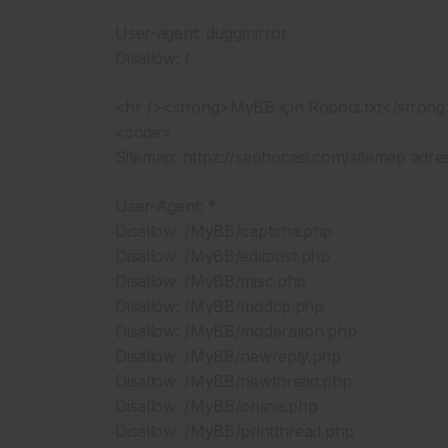
User-agent: duggmirror
Disallow: /
<hr /><strong>MyBB için Robots.txt</strong
<code>
Sitemap: httpz://seohocasi.com/sitemap adre
User-Agent: *
Disallow: /MyBB/captcha.php
Disallow: /MyBB/editpost.php
Disallow: /MyBB/misc.php
Disallow: /MyBB/modcp.php
Disallow: /MyBB/moderation.php
Disallow: /MyBB/newreply.php
Disallow: /MyBB/newthread.php
Disallow: /MyBB/online.php
Disallow: /MyBB/printthread.php