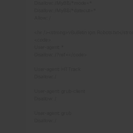
Disallow: /MyBB/*mode=*
Disallow: /MyBB/*datecut=*
Allow: /
<hr /><strong>vBulletin için Robots.txt</str
<code>
User-agent: *
Disallow: /?ref=</code>
User-agent: HTTrack
Disallow: /
User-agent: grub-client
Disallow: /
User-agent: grub
Disallow: /