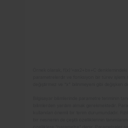
Örnek olarak, f(x)’=
ax
2
+bx+C
denklemindeki “
parametrelerdir ve fonksiyon bir türev işlemi 
değiştirmez ve “x” bilinmeyeni gibi değişken değ
Bilgisayar bilimlerinde parametre teriminin t
bilimlerden yardım almak gerekmektedir. Par
kullanılan önemli bir terim durumundadır. Fizik
bir nesnenin de çeşitli özelliklerinin tanımlan
özelliklere “parametre” denir. Parametreler say