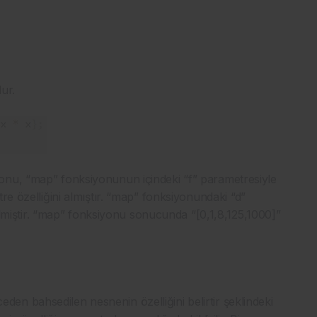
ur.
onu, “map” fonksiyonunun içindeki “f” parametresiyle
re özelliğini almıştır. “map” fonksiyonundaki “d”
etilmiştir. “map” fonksiyonu sonucunda “[0,1,8,125,1000]”
n bahsedilen nesnenin özelliğini belirtir şeklindeki