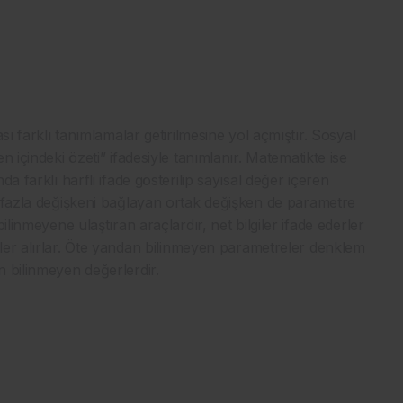
sı farklı tanımlamalar getirilmesine yol açmıştır. Sosyal
 içindeki özeti” ifadesiyle tanımlanır. Matematikte ise
a farklı harfli ifade gösterilip sayısal değer içeren
n fazla değişkeni bağlayan ortak değişken de parametre
ilinmeyene ulaştıran araçlardır, net bilgiler ifade ederler
ler alırlar. Öte yandan bilinmeyen parametreler denklem
n bilinmeyen değerlerdir.