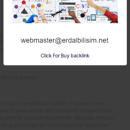
; araba nesne, renk parametre ve kırmızı da renk
. Aynı bu şekilde kodlama yaparken tanımlanan bir
ır ve her bir parametre içinde bir değer barındırır.
Click For Buy backlink
Yeri ve Anlamı
onksiyon komutlarında kullanılır. Fonksiyon içine
ksiyon içinde işleme tabi tutularak bir sonuç dönmesi
al değerler sonradan değiştirilebilir veya sabit değerler
leme giren bu değerleri belirten ifadelere “parametre”