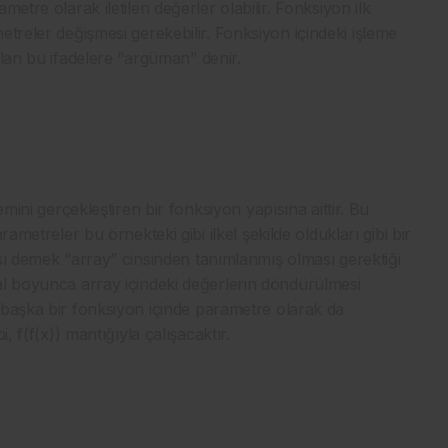
etre olarak iletilen değerler olabilir. Fonksiyon ilk
treler değişmesi gerekebilir. Fonksiyon içindeki işleme
alan bu ifadelere “argüman” denir.
emini gerçekleştiren bir fonksiyon yapısına aittir. Bu
ametreler bu örnekteki gibi ilkel şekilde oldukları gibi bir
sı demek “array” cinsinden tanımlanmış olması gerektiği
al boyunca array içindeki değerlerin döndürülmesi
 başka bir fonksiyon içinde parametre olarak da
bi,
f(f(x))
mantığıyla çalışacaktır.