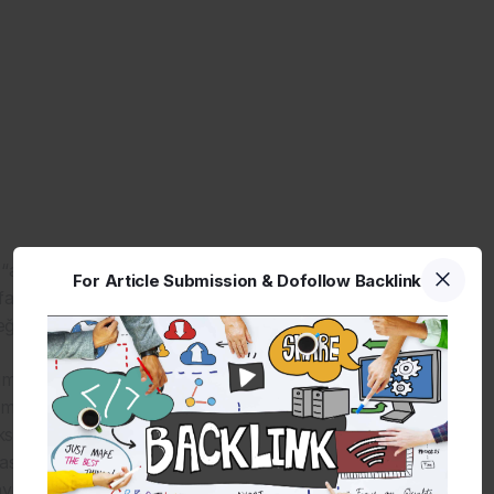
a”,”b” ve “C” değerleri denklemde katsayı belirten
For Article Submission & Dofollow Backlink
ifade ettiği için “C” parametresi denklemin sonucunu
ildir.
anımı yapılırken hem matematikten hem de sosyal
ametre terimi neredeyse tüm programlama dillerinde
sel bir nesnenin özelliklerinin betimlendiği gibi kodlanan
ması gerekmektedir. Bilgisayar bilimlerinde tanımlanan bu
ısal bir değer olduğu gibi “string” tipinde yazısal ifadeler