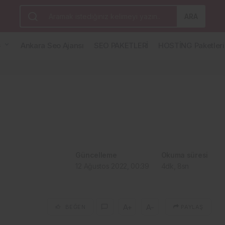
ARA
G
Ankara Seo Ajansı
SEO PAKETLERİ
HOSTİNG Paketleri
Güncelleme
Okuma süresi
12 Ağustos 2022, 00:39
4dk, 8sn
A+
A-
BEĞEN
PAYLAŞ