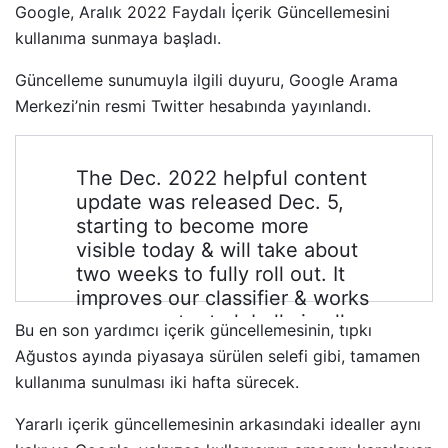
Google, Aralık 2022 Faydalı İçerik Güncellemesini
kullanıma sunmaya başladı.
Güncelleme sunumuyla ilgili duyuru, Google Arama
Merkezi’nin resmi Twitter hesabında yayınlandı.
The Dec. 2022 helpful content
update was released Dec. 5,
starting to become more
visible today & will take about
two weeks to fully roll out. It
improves our classifier & works
across content globally in all
Bu en son yardımcı içerik güncellemesinin, tıpkı
languages. Our help page
Ağustos ayında piyasaya sürülen selefi gibi, tamamen
explains more:
kullanıma sunulması iki hafta sürecek.
https://t.co/MS7hbcBTsp
Yararlı içerik güncellemesinin arkasındaki idealler aynı
— Google Search Central