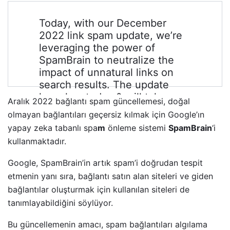
Today, with our December
2022 link spam update, we’re
leveraging the power of
SpamBrain to neutralize the
impact of unnatural links on
search results. The update
launches today & will take
Aralık 2022 bağlantı spam güncellemesi, doğal
about two weeks to rollout.
olmayan bağlantıları geçersiz kılmak için Google’ın
Learn more:
yapay zeka tabanlı spa
m
önleme sistemi
SpamBrain
‘i
https://t.co/ACO2Ut8wmi
kullanmaktadır.
Google, SpamBrain’in artık spam’i doğrudan tespit
— Google Search Central
etmenin yanı sıra, bağlantı satın alan siteleri ve giden
(@googlesearchc)
December
bağlantılar oluşturmak için kullanılan siteleri de
14, 2022
tanımlayabildiğini söylüyor.
Bu güncellemenin amacı, spam bağlantıları algılama