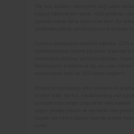
Site hızı, kullanıcı deneyimini doğrudan etkile
başlıca faktörlerden biridir. Hızlı yüklenen sit
ziyaretçi sitede daha uzun süre kalır. Bu sebe
yöntemleri sitenin performansını artırmada kri
Sunucu altyapısının optimize edilmesi, CDN e
optimizasyonun önemli parçaları arasında yer 
sıralamaya olumsuz yansıyacağından, respons
teknolojilerin kullanımı ile bu sorunlar yazılım
memnuniyeti hem de SEO başarı sağlanır.
Robots.txt dosyasının etkin yönetimi ile aram
kontrol edilir. Ayrıca, yapılandırılmış veri işa
sonuçlarında zengin snippet’ler elde edilebilir.
uygun şekilde yazılım ile otomatik hale geti
yapıları ise hem kullanıcı hem de arama motorl
sunar.