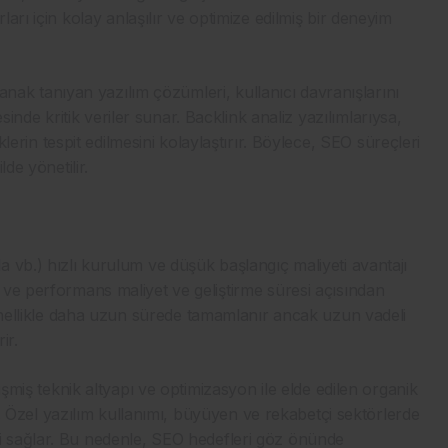
arı için kolay anlaşılır ve optimize edilmiş bir deneyim
olanak tanıyan yazılım çözümleri, kullanıcı davranışlarını
mesinde kritik veriler sunar. Backlink analiz yazılımlarıysa,
klerin tespit edilmesini kolaylaştırır. Böylece, SEO süreçleri
de yönetilir.
 vb.) hızlı kurulum ve düşük başlangıç maliyeti avantajı
ve performans maliyet ve geliştirme süresi açısından
genellikle daha uzun sürede tamamlanır ancak uzun vadeli
ir.
işmiş teknik altyapı ve optimizasyon ile elde edilen organik
ır. Özel yazılım kullanımı, büyüyen ve rekabetçi sektörlerde
 sağlar. Bu nedenle, SEO hedefleri göz önünde