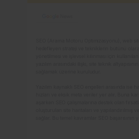
SEO (Arama Motoru Optimizasyonu), web site
hedefleyen strateji ve tekniklerin bütünü olarak
yönetilmesi ve işlevsel kılınması için kullanı
yazılım arasındaki ilişki, site teknik altyapıs
sağlamak üzerine kuruludur.
Yazılım kaynaklı SEO engelleri arasında ise hat
hızları ve eksik meta veriler yer alır. Buna ka
aşarken SEO çalışmalarına destek olan fırsatla
oluşturulan site haritaları ve yapılandırılmış v
sağlar. Bu temel kavramlar SEO başarısının yaz