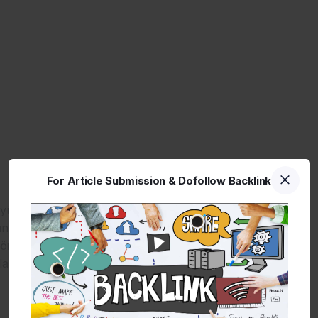
For Article Submission & Dofollow Backlink
ükünden arındırılmış, hızlı ve temiz sayfa yapıları
ın siteyi daha hızlı taramasını ve indekslemesini sağlar.
önetimleri SEO performansını artırabilir. Sonuç olarak,
arının verimliliğini önemli ölçüde yükseltir.