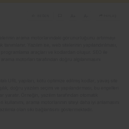
A+
A-
BEĞEN
PAYLAŞ
lerinin arama motorlarındaki görünürlüğünü artırmayı
 tanımlanır. Yazılım ise, web sitelerinin yapılandırılması,
lan programlama araçları ve kodlardan oluşur. SEO ile
ının arama motorları tarafından doğru algılanmasını
alı URL yapıları, kötü optimize edilmiş kodlar, yavaş site
rşılık, doğru yazılım seçimi ve yapılandırması, bu engelleri
r yaratır. Örneğin, yazılım tarafından otomatik
eri kullanımı, arama motorlarının siteyi daha iyi anlamasını
ılımla olan sıkı bağlantısını göstermektedir.