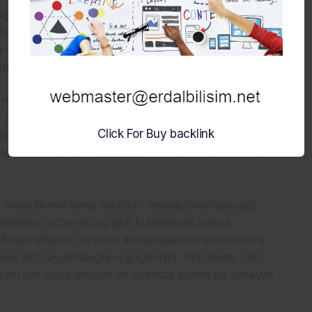
diği gibi arama motorlarındaki sıralamayı da belirleyen
eler arama motorları tarafından daha iyi değerlendirilir ve
ple, yazılımla yapılan önbellekleme ve dosya sıkıştırma
tik rol oynar.
ntegrasyonları ve mobil uyumluluk da teknik
alır. Mobil cihazlardan erişimde yaşanan yavaşlıklar
Click For Buy backlink
if ve hızlı mobil deneyim sağlamak zorunludur. Son
 tabanlı çözümlerle azaltılabilir, böylece hem kullanıcı
a motorlarının hangi sayfaları tarayıp taramayacağı
retlemeleri (schema.org gibi) kullanılarak arama
 Başlık etiketleri ve meta açıklamalarının standartlara
rilmesi, SEO uyumluluğunu güçlendirir. SEO dostu URL
arı için kolay anlaşılır ve optimize edilmiş bir deneyim