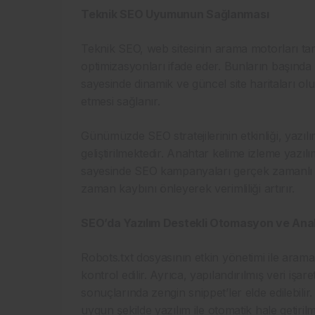
Teknik SEO Uyumunun Sağlanması
Teknik SEO, web sitesinin arama motorları t
optimizasyonları ifade eder. Bunların başında s
sayesinde dinamik ve güncel site haritaları olu
etmesi sağlanır.
Günümüzde SEO stratejilerinin etkinliği, yazı
geliştirilmektedir. Anahtar kelime izleme yazılı
sayesinde SEO kampanyaları gerçek zamanlı ol
zaman kaybını önleyerek verimliliği artırır.
SEO’da Yazılım Destekli Otomasyon ve Anal
Robots.txt dosyasının etkin yönetimi ile aram
kontrol edilir. Ayrıca, yapılandırılmış veri işa
sonuçlarında zengin snippet’ler elde edilebilir.
uygun şekilde yazılım ile otomatik hale geti