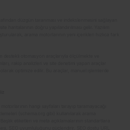
arafından düzgün taranması ve indekslenmesini sağlayan
ite haritalarının doğru yapılandırılması gelir. Yazılım
şturularak, arama motorlarının yeni içerikleri hızlıca fark
lım destekli otomasyon araçlarıyla ölçülmekte ve
mları, rakip analizleri ve site denetimi yapan araçlar
arak optimize edilir. Bu araçlar, manuel işlemlerde
iz
a motorlarının hangi sayfaları tarayıp taramayacağı
retlemeleri (schema.org gibi) kullanılarak arama
 Başlık etiketleri ve meta açıklamalarının standartlara
rilmesi, SEO uyumluluğunu güçlendirir. SEO dostu URL