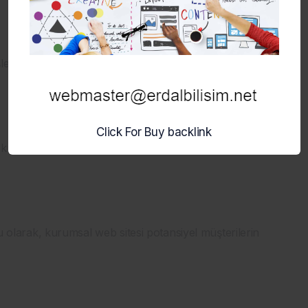
işletmenizin daha geniş bir kitleye ulaşmasına yardımcı
Click For Buy backlink
m kurmanızı ve gerektiğinde onlara hızlıca ulaşmanızı
lu olarak, kurumsal web sitesi potansiyel müşterilerin