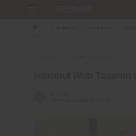
İstanbul Web Tasarım ve Web Programla
Hakkımızda
Hizmetlerimiz
BLO
HABERLER
ANKARA WEB TASARIM
İstanbul Web Tasarım
seouser
Yayınlanma:
22 Nisan 2024, 11:52