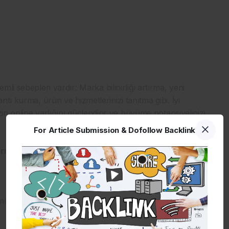
i sebepleri vardır: Marka bilinirliği artırma, yeni
tı kurma, ürün ve hizmetlerinizi tanıtma gibi. İyi
in online varlığını güçlendirir ve büyüme potansiyelinizi
For Article Submission & Dofollow Backlink
rı
iğini temsil eder ve güvenilirlik sağlar.