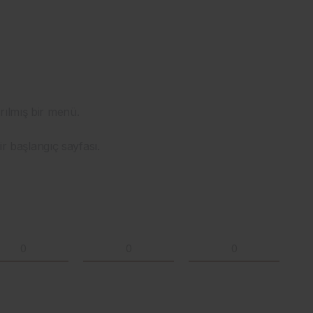
rılmış bir menü.
ir başlangıç sayfası.
0
0
0