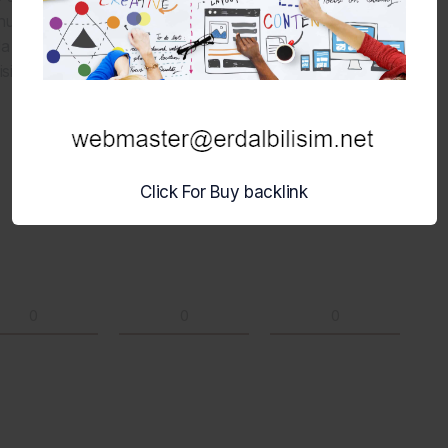
ucu ve fiziksel sunucular gibi terimlerden tutunda, Linux
a vardır. Sitenizin PHP ile mi ASP ile mi olduğu gibi
irisi ile konuyu çözüme kavuşturmanız daha iyi olacaktır.
Click For Buy backlink
0
0
0