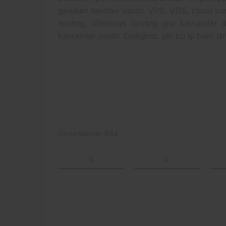
gereken terimler vardır. VPS, VDS, cloud sun
hosting, Windows hosting gibi kavramlar d
kavramlar vardır. Dediğimiz gibi bu işi bilen b
Görüntüleme:
884
0
0