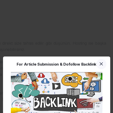
direkt size tahsis edilir gibi düşünün. Hosting ise başka
şünebilirsiniz.
eçerseniz, sitenizde 503 hatası gibi trafik hataları alırsınız
For Article Submission & Dofollow Backlink
işemez. Trafiğinizi karşılayacak bir şeçim yapmalısınız. Tabi
 ya da sunucu seçerseniz, maliyet açısından daha fazla bir
seltmenize ya da paket düşürmenize olanak sağlar. Sizler
. Tabi teknik olarak bu işlerden çok anlamıyorsanız, web
ile bu konuyu çözüme kavuşturmanız sizin için daha iyi
şte anlayamayabileceğiniz, anlamak için araştırma yapmanız