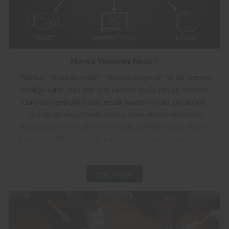
Marka Yönetimi Nedir?
“Marka”, “markalaşmak”, “kurumsallaşmak” ya da benzeri
niteliğe sahip olan pek çok kavram çoğu zaman modern
dünyanın getirdiği karakteristik kavramlar gibi görünüyor
olsa da en nihayetinde marka, geleneksel reklamcılık
anlayışında da son derece stratejik derinliğe sahip olan bir
kavramdır. Marka yönetimi aynı oranda geleneksel reklam
çalışmaları gerçekleştirenlerin de efektif bir biçimde...
HABERI OKU