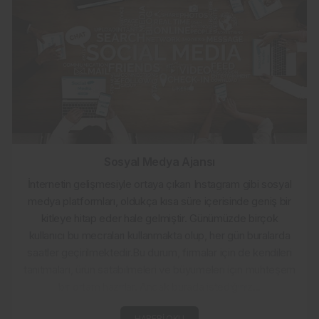
Sosyal Medya Ajansı
İnternetin gelişmesiyle ortaya çıkan Instagram gibi sosyal
medya platformları, oldukça kısa süre içerisinde geniş bir
kitleye hitap eder hale gelmiştir. Günümüzde birçok
kullanıcı bu mecraları kullanmakta olup, her gün buralarda
saatler geçirilmektedir.Bu durum, firmalar için de kendileri
tanıtmaları, ürün satabilmeleri ve büyümeleri için muhteşem
bir ortam hazırlar. Ancak burada istediğiniz...
HABERI OKU