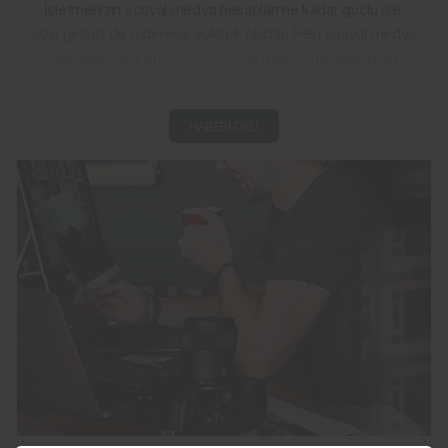
İşletmenizin sosyal medya hesapları ne kadar güçlü ise,
size getirisi de o derece yüksek olabilir. Peki sosyal medya
hesapları nasıl güçlü olur?Sosyal medya hesaplarınızın
güçlü olması için, belirli bir plan...
HABERI OKU