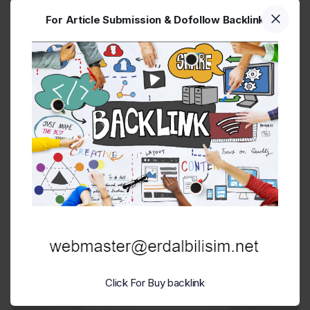
En İyi Sosyal Medya Ajansı
For Article Submission & Dofollow Backlink
İşiniz ister üretim olsun ister hizmet olsun, satışlarınızı ister
nihai tüketiciye (B2C), ister işletmere (B2B) yapın dijital
dünya arsasında yerini parsellemeniz gerekir. Bu arsaya
trafik çekmek içinde çeşitli yollara ihtiyaç dumakta
aşikar.2019 yılının son çeyreğinde dünyayı etkisine alan
salgın süreci, bize şunu daha net gösterdi. Eğer dijital
dünya'da varsanız müşterilerinize...
HABERI OKU
Click For Buy backlink