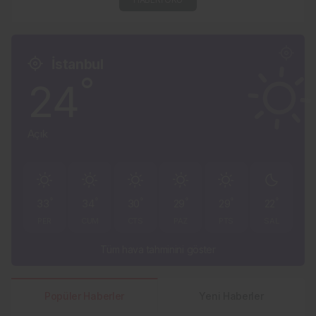
İstanbul
°
24
Açık
°
°
°
°
°
°
33
34
30
29
29
22
PER
CUM
CTS
PAZ
PTS
SAL
Tüm hava tahminini göster
Popüler Haberler
Yeni Haberler