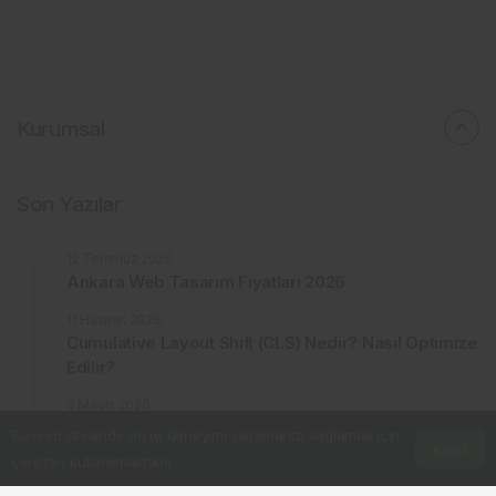
Kurumsal
Son Yazılar
12 Temmuz 2026
Ankara Web Tasarım Fiyatları 2026
11 Haziran 2026
Cumulative Layout Shift (CLS) Nedir? Nasıl Optimize
Edilir?
9 Mayıs 2026
Türkiye’de Sınır Ötesi Ticaretin Hukuki Mimarisi:
Bu web sitesinde en iyi deneyimi yaşamanızı sağlamak için
Uluslararası Ortaklıklar ve Risk Yönetimi
Kabul
çerezler kullanılmaktadır.
Anasayfa