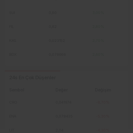
SUI
0,60
3,00%
FIL
0,62
2,80%
KAS
0,023152
2,70%
BDX
0,079666
2,60%
24s En Çok Düşenler
Sembol
Değer
Değişim
CRO
0,041974
-8,70%
ENA
0,078435
-5,30%
LIT
2,04
-4,30%