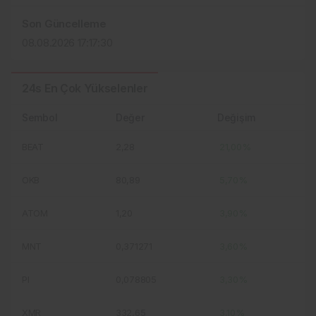
Son Güncelleme
08.08.2026 17:17:30
24s En Çok Yükselenler
Sembol
Değer
Değişim
BEAT
2,28
21,00%
OKB
80,89
5,70%
ATOM
1,20
3,90%
MNT
0,371271
3,60%
PI
0,078805
3,30%
XMR
332,65
3,10%