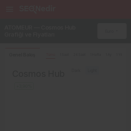
ATOMEUR — Cosmos Hub
Euro
Grafiği ve Fiyatları
Genel Bakış
Tümü
1 Saat
24 Saat
1 Hafta
1 Ay
1 Yıl
Dark
Light
Cosmos Hub
+3,90%