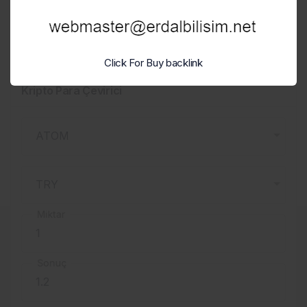
Hazır Sistemler İçin En İyi Robots.txt Dosyaları
6 Aralık 2022 - Sal - 14:58
Click For Buy backlink
Kripto Para Çevirici
Miktar
Sonuç