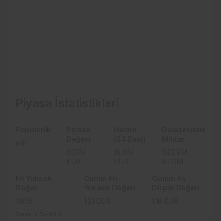
Piyasa İstatistikleri
Popülerlik
Piyasa
Hacim
Dolaşımdaki
Değeri
(24 Saat)
Miktar
#81
630M
18.6M
523.9M
EUR
EUR
ATOM
En Yüksek
Günün En
Günün En
Değer
Yüksek Değeri
Düşük Değeri
38.15
1.21
EUR
1.16
EUR
Mesefe %-96.8