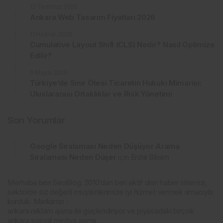
12 Temmuz 2026
Ankara Web Tasarım Fiyatları 2026
11 Haziran 2026
Cumulative Layout Shift (CLS) Nedir? Nasıl Optimize
Edilir?
9 Mayıs 2026
Türkiye’de Sınır Ötesi Ticaretin Hukuki Mimarisi:
Uluslararası Ortaklıklar ve Risk Yönetimi
Son Yorumlar
Google Sıralaması Neden Düşüyor Arama
Sıralaması Neden Düşer
için
Erdal Bilisim
Merhaba ben SeoBlog. 2010’dan beri aktif olan haber sitemizi,
sektörde siz değerli müşterilerimize iyi hizmet vermek amacıyla
kurduk. Markanızı :
ankara reklam ajansı ile güçlendiriyor ve piyasadaki birçok
ankara sosyal medya ajansı,