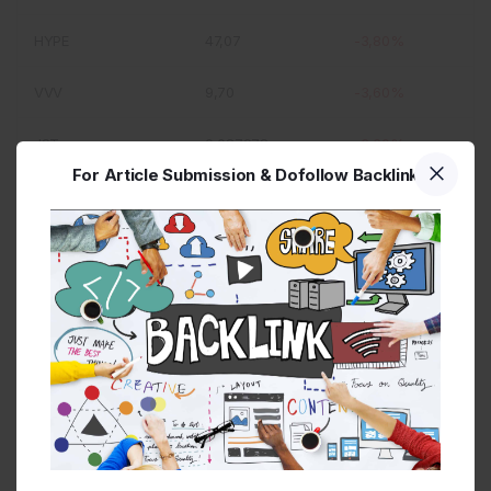
HYPE
47,07
-3,80%
VVV
9,70
-3,60%
JST
0,087978
-3,60%
For Article Submission & Dofollow Backlink
FIGR_HELOC
0,87
-2,70%
币安人生
0,450559
-2,50%
ALGO
0,075282
-2,30%
NEAR
1,39
-2,20%
En Yeni Haberler