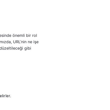
esinde önemli bir rol
mızda, URL’nin ne işe
üzeltileceği gibi
irler.