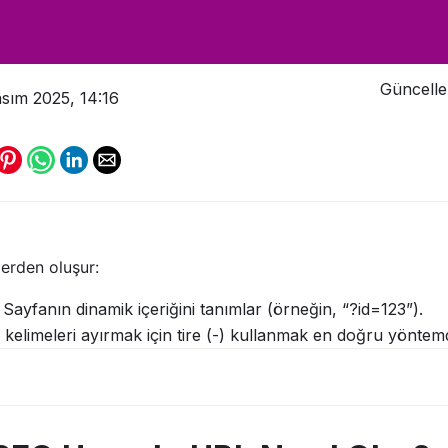
Uyumlu URL Nasıl Olur?
Güncelle
sım 2025, 14:16
lerden oluşur:
Sayfanın dinamik içeriğini tanımlar (örneğin, “?id=123”).
kelimeleri ayırmak için tire (-) kullanmak en doğru yöntemd