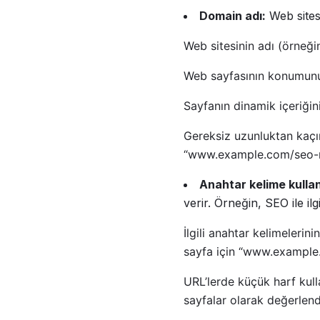
Domain adı:
Web sites
Web sitesinin adı (örneği
Web sayfasının konumunu b
Sayfanın dinamik içeriğini
Gereksiz uzunluktan kaçını
“www.example.com/seo-ned
Anahtar kelime kullan
verir. Örneğin, SEO ile il
İlgili anahtar kelimelerini
sayfa için “www.example.c
URL’lerde küçük harf kull
sayfalar olarak değerlendir