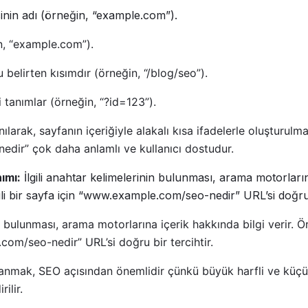
inin adı (örneğin, “example.com”).
n, “example.com”).
elirten kısımdır (örneğin, “/blog/seo”).
 tanımlar (örneğin, “?id=123”).
larak, sayfanın içeriğiyle alakalı kısa ifadelerle oluşturulmal
ir” çok daha anlamlı ve kullanıcı dostudur.
ımı:
İlgili anahtar kelimelerinin bulunması, arama motorların
gili bir sayfa için “www.example.com/seo-nedir” URL’si doğru b
n bulunması, arama motorlarına içerik hakkında bilgi verir. Örn
om/seo-nedir” URL’si doğru bir tercihtir.
anmak, SEO açısından önemlidir çünkü büyük harfli ve küçük 
ilir.