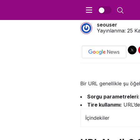
URL Nedir? SEO 
seouser
Yayınlanma:
25 Ka
Bir URL genellikle şu öğe
Sorgu parametreleri:
Tire kullanımı:
URL’de 
İçindekiler