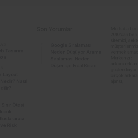
Son Yorumlar
Merhaba ben
2010’dan beri 
sitemizi, sekt
026
Google Sıralaması
müşterilerimiz
b Tasarım
Neden Düşüyor Arama
vermek amacı
2026
Markanızı :
Sıralaması Neden
ankara reklam 
Düşer
için
Erdal Bilisim
26
güçlendiriyor
e Layout
birçok ankar
 Nedir? Nasıl
ajansı,
dilir?
 Sınır Ötesi
Hukuki
Uluslararası
 ve Risk