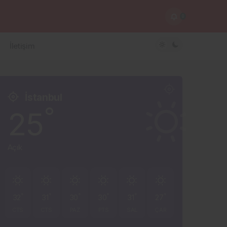
0
İletişim
İstanbul
°
25
Açık
°
°
°
°
°
°
32
31
30
30
31
27
CTS
CTS
PAZ
PTS
SAL
ÇAR