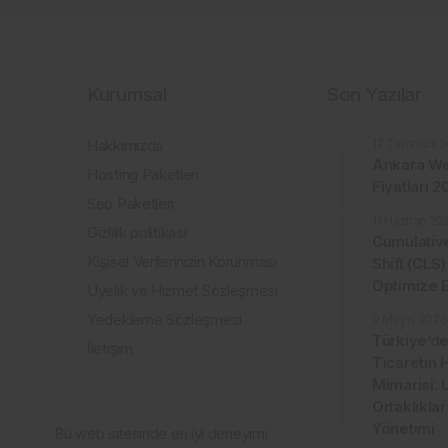
Kurumsal
Son Yazılar
Hakkımızda
12 Temmuz 2
Ankara We
Hosting Paketleri
Fiyatları 
Seo Paketleri
11 Haziran 20
Gizlilik politikası
Cumulativ
Kişisel Verilerinizin Korunması
Shift (CLS)
Optimize E
Üyelik ve Hizmet Sözleşmesi
Yedekleme Sözleşmesi
9 Mayıs 2026
Türkiye’de
İletişim
Ticaretin 
Mimarisi: 
Ortaklıklar
Yönetimi
Bu web sitesinde en iyi deneyimi