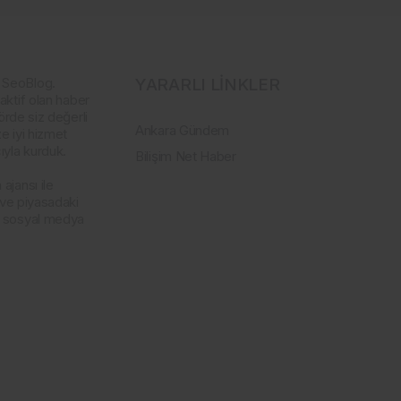
 SeoBlog.
YARARLI LİNKLER
aktif olan haber
örde siz değerli
Ankara Gündem
e iyi hizmet
yla kurduk.
Bilişim Net Haber
ajansı ile
 ve piyasadaki
a sosyal medya