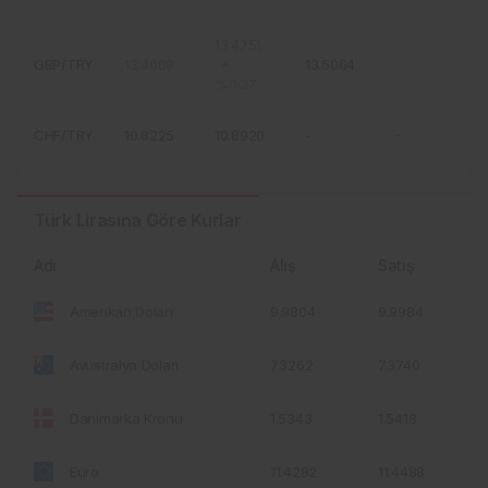
13.4751
GBP/TRY
13.4669
13.5064
%0.37
-
CHF/TRY
10.8225
10.8920
-
Türk Lirasına Göre Kurlar
Adı
Alış
Satış
9.9804
9.9984
Amerikan Doları
7.3262
7.3740
Avustralya Doları
1.5343
1.5418
Danimarka Kronu
11.4282
11.4488
Euro