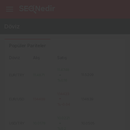
Döviz
Popüler Pariteler
Döviz
Alış
Satış
11.4748
11.5209
EUR/TRY
11.4671
%0.16
1.14423
EUR/USD
1.14409
1.14639
%-0.04
10.0221
USD/TRY
10.0178
10.0505
%0.2