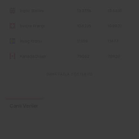
13.3758
13.4456
İngiliz Sterlini
10.8225
10.8920
İsviçre Frangı
1.1359
1.1477
İsveç Kronu
7.9562
7.9920
Kanada Doları
DAHA FAZLA GÖSTER
(5)
Canlı Veriler