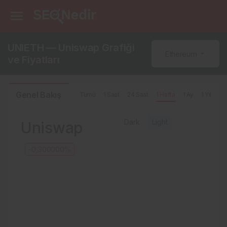
UNIETH — Uniswap Grafiği
Ethereum
ve Fiyatları
Genel Bakış
Tümü
1 Saat
24 Saat
1 Hafta
1 Ay
1 Yıl
Dark
Light
Uniswap
-0,300000%