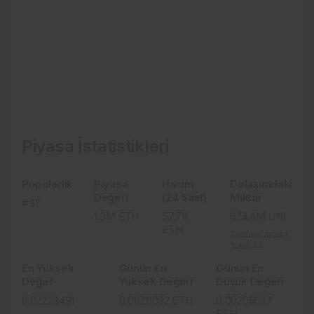
Piyasa İstatistikleri
Popülerlik
Piyasa
Hacim
Dolaşımdaki
Değeri
(24 Saat)
Miktar
#37
1.3M
ETH
57.7K
624.4M
UNI
ETH
Toplam arzda
%62,44
En Yüksek
Günün En
Günün En
Değer
Yüksek Değeri
Düşük Değeri
0.02223491
0.00211092
ETH
0.00206627
ETH