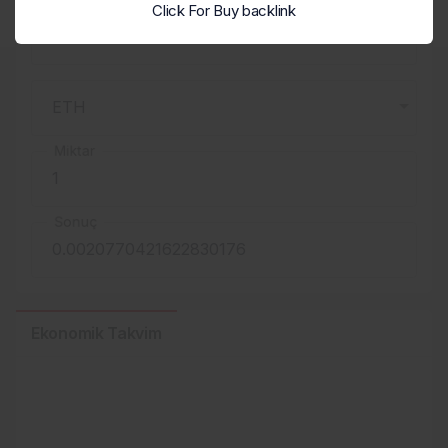
Click For Buy backlink
Miktar
Sonuç
Ekonomik Takvim