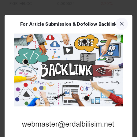
FIGR_HELOC
0,000524
-2,70%
PI
0,000047
-2,40%
For Article Submission & Dofollow Backlink
ONDO
0,000182
-1,90%
ARB
0,000040
-1,80%
SHIB
0,000000
-1,40%
DOT
0,000422
-1,20%
ADA
0,000103
-1,10%
BDX
0,000048
-1,10%
Kripto Para Çevirici