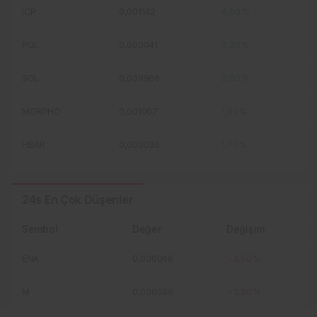
ICP
0,001142
4,00%
POL
0,000041
3,20%
SOL
0,039966
2,00%
MORPHO
0,001007
1,90%
HBAR
0,000036
1,70%
24s En Çok Düşenler
Sembol
Değer
Değişim
ENA
0,000046
-3,50%
M
0,000589
-3,20%