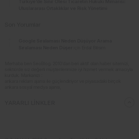
Türkiye’de Sınır Ötesi Ticaretin Hukuki Mimarisi:
Uluslararası Ortaklıklar ve Risk Yönetimi
Son Yorumlar
Google Sıralaması Neden Düşüyor Arama
Sıralaması Neden Düşer
için
Erdal Bilisim
Merhaba ben SeoBlog. 2010’dan beri aktif olan haber sitemizi,
sektörde siz değerli müşterilerimize iyi hizmet vermek amacıyla
kurduk. Markanızı :
ankara reklam ajansı ile güçlendiriyor ve piyasadaki birçok
ankara sosyal medya ajansı,
YARARLI LİNKLER