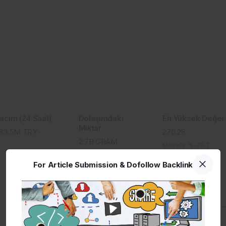
acim (24 Saat)
Dolaşımdaki
En Yüksek Değer
Miktar
33.5M
TRY
270.28
2.7B
GRAM
Mesefe %-75.7
For Article Submission & Dofollow Backlink
24s En Çok Düşenler