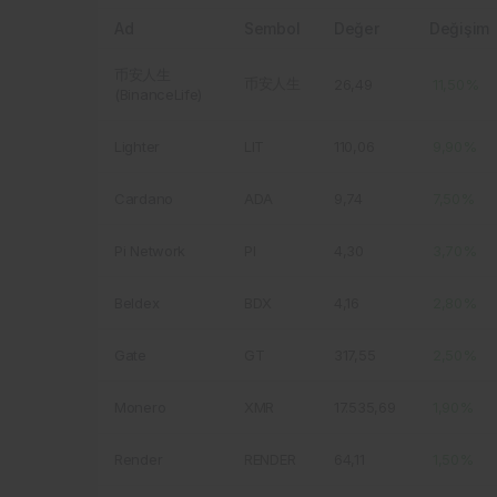
Ad
Sembol
Değer
Değişim
币安人生
币安人生
26,49
11,50%
(BinanceLife)
Lighter
LIT
110,06
9,90%
Cardano
ADA
9,74
7,50%
Pi Network
PI
4,30
3,70%
Beldex
BDX
4,16
2,80%
Gate
GT
317,55
2,50%
Monero
XMR
17.535,69
1,90%
Render
RENDER
64,11
1,50%