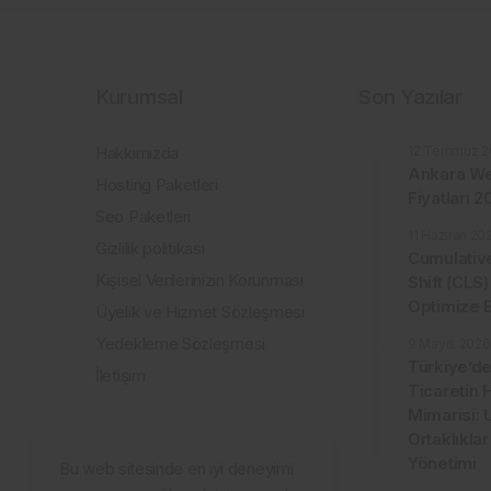
Kurumsal
Son Yazılar
Hakkımızda
12 Temmuz 2
Ankara We
Hosting Paketleri
Fiyatları 
Seo Paketleri
11 Haziran 20
Gizlilik politikası
Cumulativ
Kişisel Verilerinizin Korunması
Shift (CLS)
Optimize E
Üyelik ve Hizmet Sözleşmesi
Yedekleme Sözleşmesi
9 Mayıs 2026
Türkiye’de
İletişim
Ticaretin 
Mimarisi: 
Ortaklıklar
Yönetimi
Bu web sitesinde en iyi deneyimi