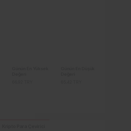
Günün En Yüksek
Günün En Düşük
Değeri
Değeri
66.92
TRY
65.42
TRY
Kripto Para Çevirici