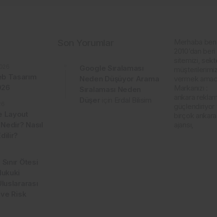
Son Yorumlar
Merhaba ben
2010’dan beri 
sitemizi, sekt
026
Google Sıralaması
müşterilerimiz
b Tasarım
Neden Düşüyor Arama
vermek amacı
2026
Markanızı :
Sıralaması Neden
ankara reklam 
Düşer
için
Erdal Bilisim
26
güçlendiriyor
e Layout
birçok ankar
 Nedir? Nasıl
ajansı,
dilir?
 Sınır Ötesi
Hukuki
Uluslararası
 ve Risk