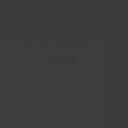
Tümü
1 Saat
24 Saat
1 Hafta
1 Ay
1 Yıl
Dark
Light