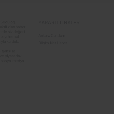
 SeoBlog.
YARARLI LİNKLER
aktif olan haber
örde siz değerli
Ankara Gündem
e iyi hizmet
yla kurduk.
Bilişim Net Haber
ajansı ile
 ve piyasadaki
a sosyal medya