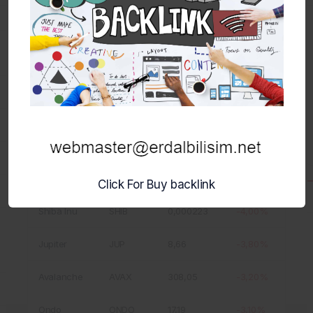
Ad
Sembol
Değer
Değişim
Audiera
BEAT
89,94
-19,40%
Canton
CC
4,34
-10,80%
MemeCore
M
54,01
-7,40%
Zcash
ZEC
23.593,00
-4,30%
Worldcoin
WLD
14,37
-4,10%
Click For Buy backlink
Shiba Inu
SHIB
0,000223
-4,00%
Jupiter
JUP
8,66
-3,80%
Avalanche
AVAX
308,05
-3,20%
Ondo
ONDO
17,19
-3,10%