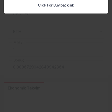
Click For Buy backlink
Miktar
Sonuç
Ekonomik Takvim