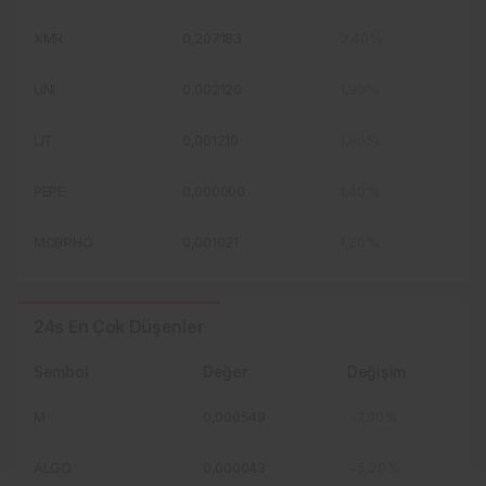
XMR
0,207183
3,40%
UNI
0,002120
1,90%
LIT
0,001210
1,90%
PEPE
0,000000
1,40%
MORPHO
0,001021
1,20%
24s En Çok Düşenler
Sembol
Değer
Değişim
M
0,000549
-7,30%
ALGO
0,000043
-5,20%