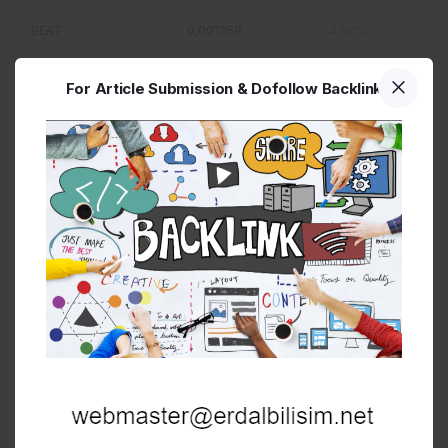
BEAT
0,001358
-4,90%
RENDER
0,000674
-3,40%
For Article Submission & Dofollow Backlink
CRO
0,000025
-3,30%
TAO
0,105742
-2,90%
FIGR_HELOC
0,000523
-2,70%
JUP
0,000095
-2,70%
ENA
0,000046
-2,30%
STABLE
0,000017
-2,10%
Kripto Para Çevirici