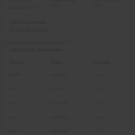
ETH
ETH
Mesefe %-82.5
Son Güncelleme
10.08.2026 08:24:20
24s En Çok Yükselenler
Sembol
Değer
Değişim
PUMP
0,000001
10,90%
WLD
0,000172
7,70%
VVV
0,006176
6,20%
CC
0,000052
5,20%
WLFI
0,000028
3,50%