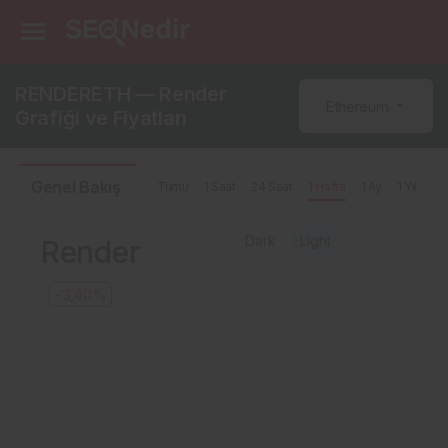
RENDERETH — Render
Ethereum
Grafiği ve Fiyatları
Genel Bakış
Tümü
1 Saat
24 Saat
1 Hafta
1 Ay
1 Yıl
Dark
Light
Render
-3,40%