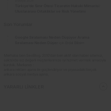
9 Mayıs 2026
Türkiye’de Sınır Ötesi Ticaretin Hukuki Mimarisi:
Uluslararası Ortaklıklar ve Risk Yönetimi
Son Yorumlar
Google Sıralaması Neden Düşüyor Arama
Sıralaması Neden Düşer
için
Erdal Bilisim
Merhaba ben SeoBlog. 2010’dan beri aktif olan haber sitemizi,
sektörde siz değerli müşterilerimize iyi hizmet vermek amacıyla
kurduk. Markanızı :
ankara reklam ajansı ile güçlendiriyor ve piyasadaki birçok
ankara sosyal medya ajansı,
YARARLI LİNKLER