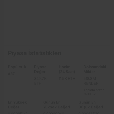
Piyasa İstatistikleri
Popülerlik
Piyasa
Hacim
Dolaşımdaki
Değeri
(24 Saat)
Miktar
#87
349.7K
11.5K
ETH
518.8M
ETH
RENDER
Toplam arzda
%80,52
En Yüksek
Günün En
Günün En
Değer
Yüksek Değeri
Düşük Değeri
0.00385142
0.00069946
0.00066539