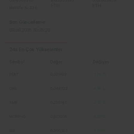
ETH
ETH
Mesefe %-33.6
Son Güncelleme
08.08.2026 20:35:20
24s En Çok Yükselenler
Sembol
Değer
Değişim
BEAT
0,001409
37,10%
OKB
0,048722
4,90%
XMR
0,200143
4,30%
MORPHO
0,001006
4,20%
SUI
0,000363
3,90%