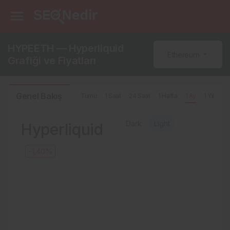
HYPEETH — Hyperliquid
Ethereum
Grafiği ve Fiyatları
Genel Bakış
Tümü
1 Saat
24 Saat
1 Hafta
1 Ay
1 Yıl
Dark
Light
Hyperliquid
-1,40%