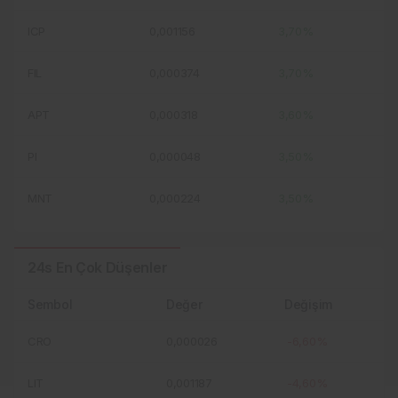
ICP
0,001156
3,70%
FIL
0,000374
3,70%
APT
0,000318
3,60%
PI
0,000048
3,50%
MNT
0,000224
3,50%
24s En Çok Düşenler
Sembol
Değer
Değişim
CRO
0,000026
-6,60%
LIT
0,001187
-4,60%