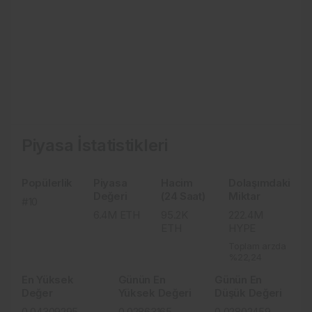
Piyasa İstatistikleri
Popülerlik
Piyasa
Hacim
Dolaşımdaki
Değeri
(24 Saat)
Miktar
#10
6.4M
ETH
95.2K
222.4M
ETH
HYPE
Toplam arzda
%22,24
En Yüksek
Günün En
Günün En
Değer
Yüksek Değeri
Düşük Değeri
0.04309295
0.02863165
0.02802459