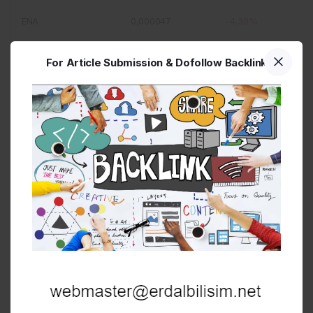
ENA
0,000047
-4,30%
VVV
0,005832
-4,30%
For Article Submission & Dofollow Backlink
JST
0,000053
-4,00%
M
0,000594
-3,00%
FIGR_HELOC
0,000540
-2,90%
币安人生
0,000271
-1,70%
HYPE
0,028615
-1,40%
ALGO
0,000046
-1,20%
Kripto Para Çevirici