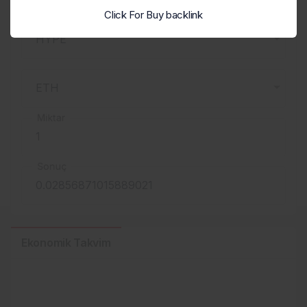
Click For Buy backlink
Miktar
Sonuç
Ekonomik Takvim