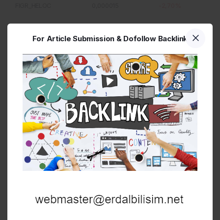
FIGR_HELOC
0,000015
-2,70%
ARB
0,000001
-1,70%
For Article Submission & Dofollow Backlink
PI
0,000001
-1,70%
ONDO
0,000005
-1,70%
BDX
0,000001
-1,40%
GRAM
0,000021
-1,40%
ADA
0,000003
-1,40%
DOT
0,000012
-1,30%
Kripto Para Çevirici