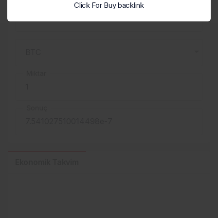
Click For Buy backlink
Miktar
Sonuç
Ekonomik Takvim