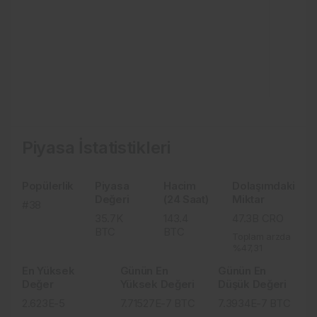
Piyasa İstatistikleri
Popülerlik
Piyasa
Hacim
Dolaşımdaki
Değeri
(24 Saat)
Miktar
#38
35.7K
143.4
47.3B
CRO
BTC
BTC
Toplam arzda
%47,31
En Yüksek
Günün En
Günün En
Değer
Yüksek Değeri
Düşük Değeri
2.623E-5
7.71527E-7
BTC
7.3934E-7
BTC