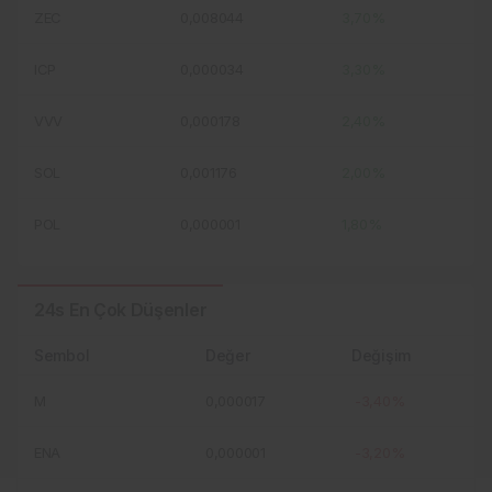
ZEC
0,008044
3,70%
ICP
0,000034
3,30%
VVV
0,000178
2,40%
SOL
0,001176
2,00%
POL
0,000001
1,80%
24s En Çok Düşenler
Sembol
Değer
Değişim
M
0,000017
-3,40%
ENA
0,000001
-3,20%