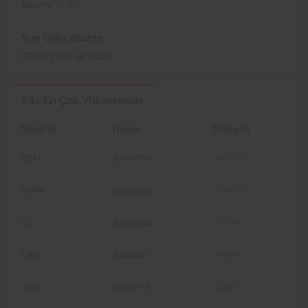
Mesefe %-97.1
Son Güncelleme
09.08.2026 14:50:20
24s En Çok Yükselenler
Sembol
Değer
Değişim
BEAT
0,000051
29,70%
PUMP
0,000000
10,30%
CC
0,000002
6,10%
CRO
0,000001
4,60%
TAO
0,003176
4,30%