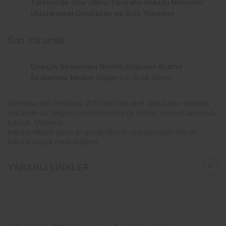
Türkiye’de Sınır Ötesi Ticaretin Hukuki Mimarisi:
Uluslararası Ortaklıklar ve Risk Yönetimi
Son Yorumlar
Google Sıralaması Neden Düşüyor Arama
Sıralaması Neden Düşer
için
Erdal Bilisim
Merhaba ben SeoBlog. 2010’dan beri aktif olan haber sitemizi,
sektörde siz değerli müşterilerimize iyi hizmet vermek amacıyla
kurduk. Markanızı :
ankara reklam ajansı ile güçlendiriyor ve piyasadaki birçok
ankara sosyal medya ajansı,
YARARLI LİNKLER