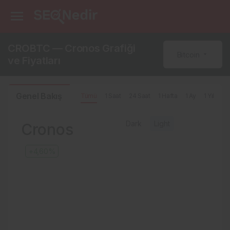
CROBTC — Cronos Grafiği
Bitcoin
ve Fiyatları
Genel Bakış
Tümü
1 Saat
24 Saat
1 Hafta
1 Ay
1 Yıl
Dark
Light
Cronos
+4,60%