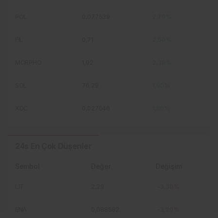
POL
0,077539
2,70%
FIL
0,71
2,50%
MORPHO
1,92
2,30%
SOL
76,29
1,90%
XDC
0,027046
1,80%
24s En Çok Düşenler
Sembol
Değer
Değişim
LIT
2,29
-3,30%
ENA
0,088582
-3,20%