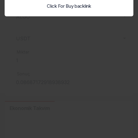
Click For Buy backlink
Miktar
Sonuç
Ekonomik Takvim