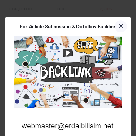
FIGR_HELOC
1,00
-2,70%
VVV
11,15
-2,00%
For Article Submission & Dofollow Backlink
CRO
0,049208
-1,80%
M
1,13
-1,70%
DOT
0,81
-1,60%
UNI
3,97
-1,50%
ARB
0,078010
-1,50%
ALGO
0,086817
-1,30%
Kripto Para Çevirici