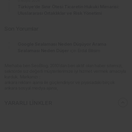
9 Mayıs 2026
Türkiye’de Sınır Ötesi Ticaretin Hukuki Mimarisi:
Uluslararası Ortaklıklar ve Risk Yönetimi
Son Yorumlar
Google Sıralaması Neden Düşüyor Arama
Sıralaması Neden Düşer
için
Erdal Bilisim
Merhaba ben SeoBlog. 2010’dan beri aktif olan haber sitemizi,
sektörde siz değerli müşterilerimize iyi hizmet vermek amacıyla
kurduk. Markanızı :
ankara reklam ajansı ile güçlendiriyor ve piyasadaki birçok
ankara sosyal medya ajansı,
YARARLI LİNKLER