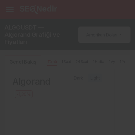
ALGOUSDT —
Algorand Grafiği ve
Amerikan Doları
Fiyatları
Genel Bakış
Tümü
1 Saat
24 Saat
1 Hafta
1 Ay
1 Yıl
Dark
Light
Algorand
-1,30%