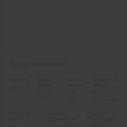
Piyasa İstatistikleri
Popülerlik
Piyasa
Hacim
Dolaşımdaki
Değeri
(24 Saat)
Miktar
#79
782.2M
14M
9B
ALGO
USDT
USDT
Toplam arzda
%90,20
En Yüksek
Günün En
Günün En
Değer
Yüksek Değeri
Düşük Değeri
3.56
0.087721
USDT
0.086335
USDT