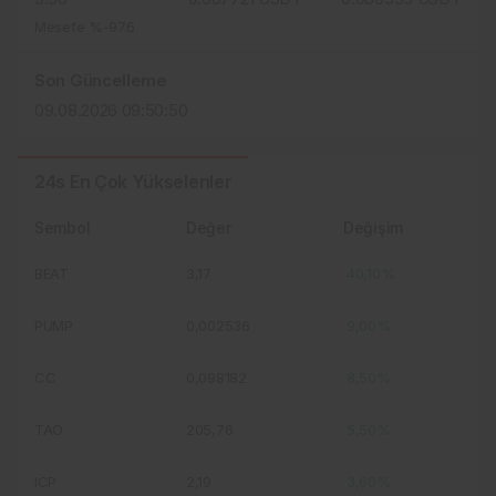
Mesefe %-97.6
Son Güncelleme
09.08.2026 09:50:50
24s En Çok Yükselenler
Sembol
Değer
Değişim
BEAT
3,17
40,10%
PUMP
0,002536
9,00%
CC
0,098182
8,50%
TAO
205,76
5,50%
ICP
2,19
3,60%