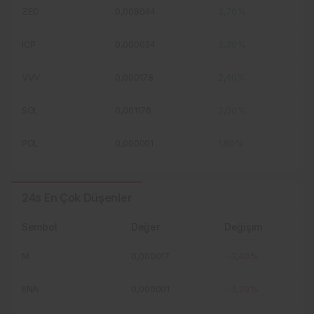
ZEC
0,008044
3,70%
ICP
0,000034
3,30%
VVV
0,000178
2,40%
SOL
0,001176
2,00%
POL
0,000001
1,80%
24s En Çok Düşenler
Sembol
Değer
Değişim
M
0,000017
-3,40%
ENA
0,000001
-3,20%