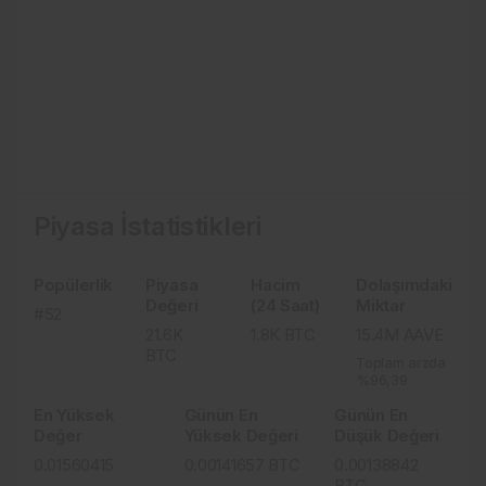
Piyasa İstatistikleri
Popülerlik
Piyasa
Hacim
Dolaşımdaki
Değeri
(24 Saat)
Miktar
#52
21.6K
1.8K
BTC
15.4M
AAVE
BTC
Toplam arzda
%96,39
En Yüksek
Günün En
Günün En
Değer
Yüksek Değeri
Düşük Değeri
0.01560415
0.00141657
BTC
0.00138842
BTC