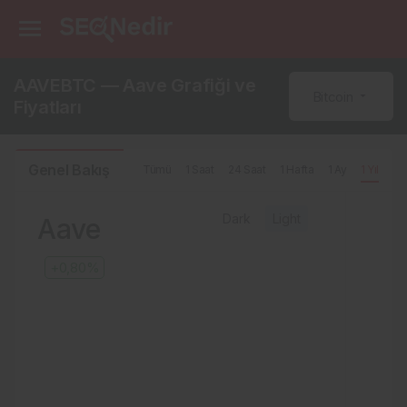
AAVEBTC — Aave Grafiği ve
Bitcoin
Fiyatları
Genel Bakış
Tümü
1 Saat
24 Saat
1 Hafta
1 Ay
1 Yıl
Dark
Light
Aave
+0,80%