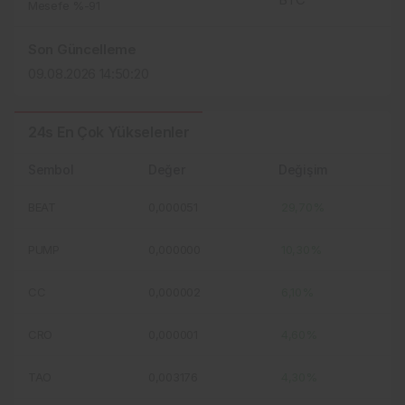
Mesefe %-91
Son Güncelleme
09.08.2026 14:50:20
24s En Çok Yükselenler
Sembol
Değer
Değişim
BEAT
0,000051
29,70%
PUMP
0,000000
10,30%
CC
0,000002
6,10%
CRO
0,000001
4,60%
TAO
0,003176
4,30%