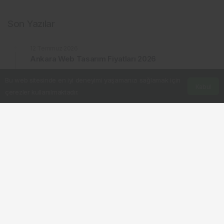
Son Yazılar
12 Temmuz 2026
Ankara Web Tasarım Fiyatları 2026
11 Haziran 2026
Bu web sitesinde en iyi deneyimi yaşamanızı sağlamak için
Cumulative Layout Shift (CLS) Nedir? Nasıl Optimize
Kabul
çerezler kullanılmaktadır.
Anasayfa
Edilir?
9 Mayıs 2026
Türkiye’de Sınır Ötesi Ticaretin Hukuki Mimarisi:
Uluslararası Ortaklıklar ve Risk Yönetimi
Son Yorumlar
Google Sıralaması Neden Düşüyor Arama
Sıralaması Neden Düşer
için
Erdal Bilisim