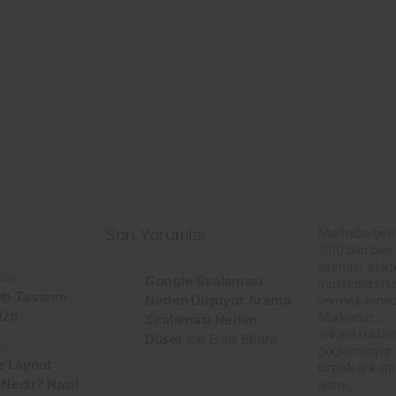
Son Yorumlar
Merhaba ben
2010’dan beri 
sitemizi, sekt
026
Google Sıralaması
müşterilerimiz
b Tasarım
Neden Düşüyor Arama
vermek amacı
2026
Markanızı :
Sıralaması Neden
ankara reklam 
Düşer
için
Erdal Bilisim
26
güçlendiriyor
e Layout
birçok ankar
 Nedir? Nasıl
ajansı,