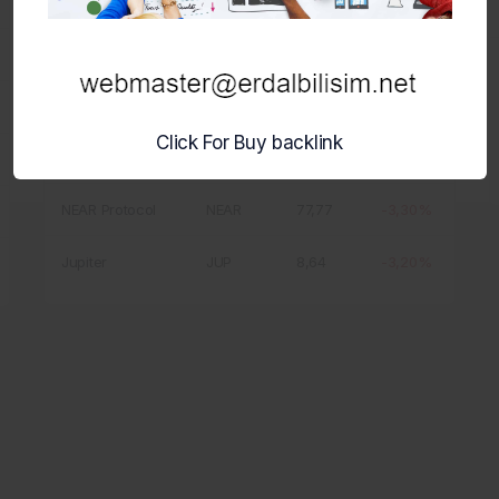
Ondo
ONDO
16,81
-5,20%
Worldcoin
WLD
14,16
-4,20%
MemeCore
M
55,28
-3,90%
Click For Buy backlink
Avalanche
AVAX
305,09
-3,50%
NEAR Protocol
NEAR
77,77
-3,30%
Jupiter
JUP
8,64
-3,20%