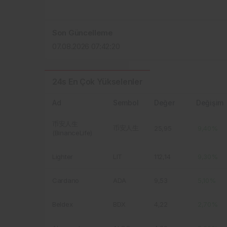
Son Güncelleme
07.08.2026 07:42:20
24s En Çok Yükselenler
Ad
Sembol
Değer
Değişim
币安人生
币安人生
25,95
9,40%
(BinanceLife)
Lighter
LIT
112,14
9,30%
Cardano
ADA
9,53
5,10%
Beldex
BDX
4,22
2,70%