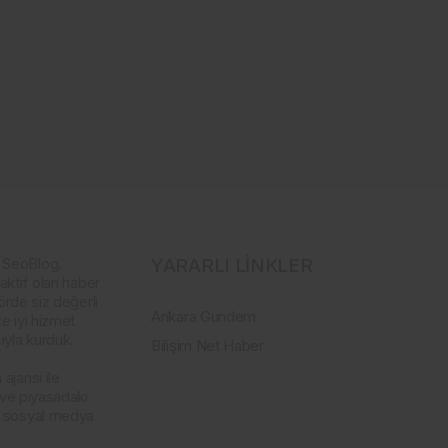
 SeoBlog.
YARARLI LİNKLER
aktif olan haber
örde siz değerli
Ankara Gündem
e iyi hizmet
yla kurduk.
Bilişim Net Haber
ajansı ile
 ve piyasadaki
a sosyal medya