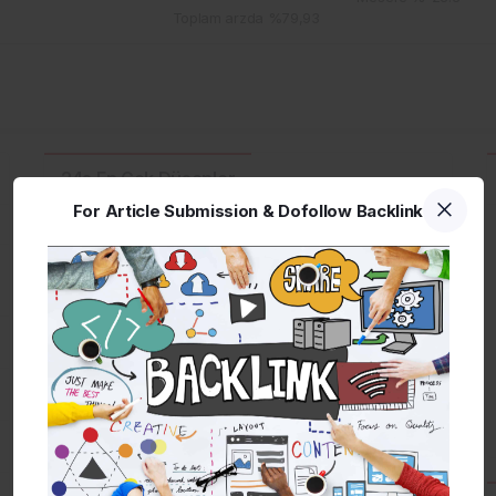
Toplam arzda %79,93
24s En Çok Düşenler
For Article Submission & Dofollow Backlink
Ad
Sembol
Değer
Değişim
Canton
CC
4,19
-12,10%
Audiera
BEAT
92,94
-8,90%
Pi Network
PI
4,18
-7,20%
Gram (prev.
GRAM
63,35
-5,50%
Toncoin)