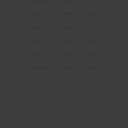
Algorand
ALGO
4,29
2,60%
Pump.fun
PUMP
0,112716
2,20%
Ethena
ENA
4,39
2,20%
Aave
AAVE
4.305,34
2,20%
OKB
OKB
4.173,54
1,80%
Cosmos Hub
ATOM
64,45
1,50%