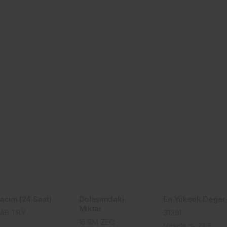
acim (24 Saat)
Dolaşımdaki
En Yüksek Değer
Miktar
.4B
TRY
31351
16.8M
ZEC
Mesefe %-23.3