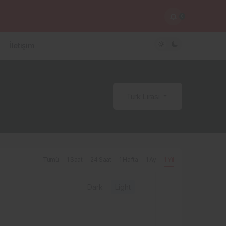
0
İletişim
Türk Lirası
Tümü
1 Saat
24 Saat
1 Hafta
1 Ay
1 Yıl
Dark
Light