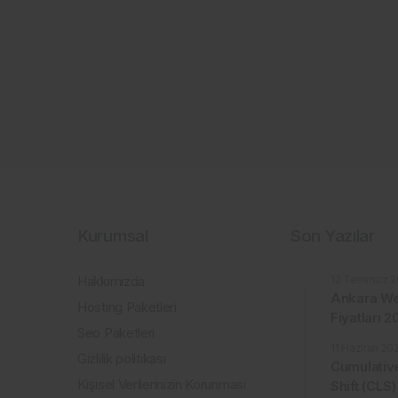
Kurumsal
Son Yazılar
Hakkımızda
12 Temmuz 2
Ankara We
Hosting Paketleri
Fiyatları 
Seo Paketleri
11 Haziran 20
Gizlilik politikası
Cumulativ
Kişisel Verilerinizin Korunması
Shift (CLS)