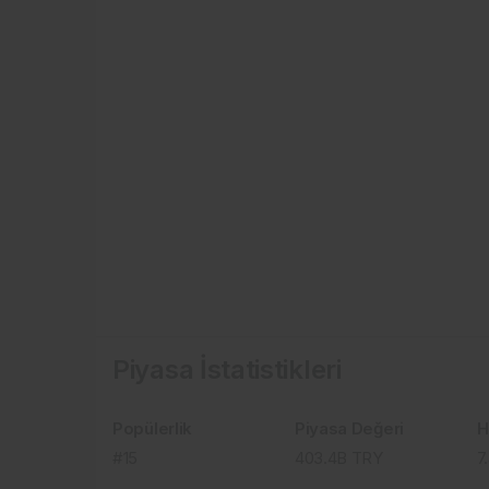
Piyasa İstatistikleri
Popülerlik
Piyasa Değeri
H
#15
403.4B
TRY
7