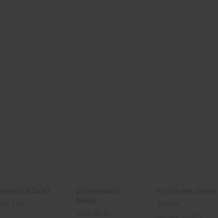
acim (24 Saat)
Dolaşımdaki
En Yüksek Değer
Miktar
.9B
TRY
374.58
3.6B
WLD
Mesefe %-96.2