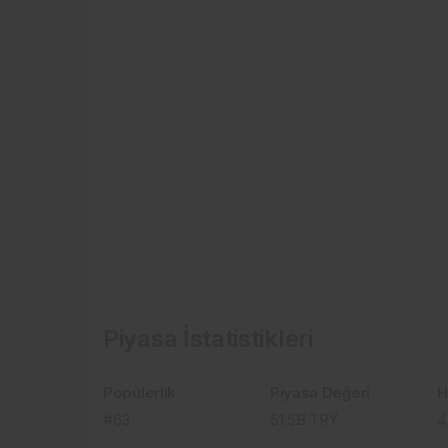
Piyasa İstatistikleri
Popülerlik
Piyasa Değeri
H
#63
51.5B
TRY
4