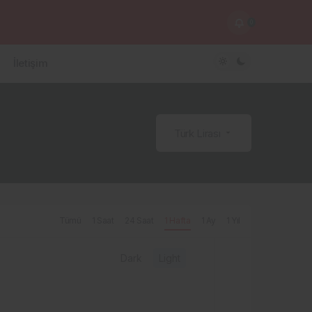
0
İletişim
Türk Lirası
Tümü
1 Saat
24 Saat
1 Hafta
1 Ay
1 Yıl
Dark
Light