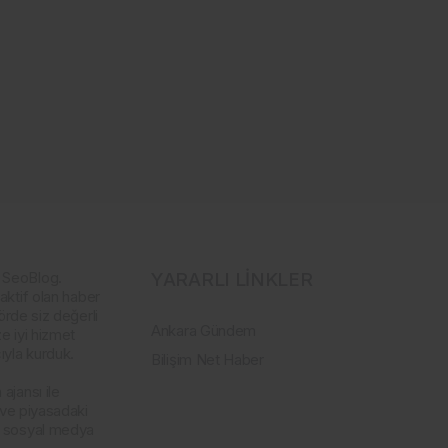
 SeoBlog.
YARARLI LİNKLER
aktif olan haber
örde siz değerli
Ankara Gündem
e iyi hizmet
yla kurduk.
Bilişim Net Haber
ajansı ile
 ve piyasadaki
a sosyal medya