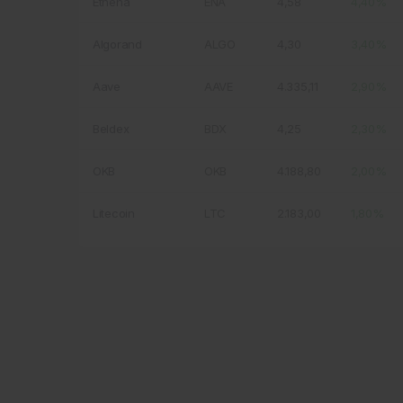
Ethena
ENA
4,58
4,40%
Algorand
ALGO
4,30
3,40%
Aave
AAVE
4.335,11
2,90%
Beldex
BDX
4,25
2,30%
OKB
OKB
4.188,80
2,00%
Litecoin
LTC
2.183,00
1,80%