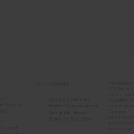
Son Yorumlar
Merhaba ben
2010’dan beri 
sitemizi, sekt
026
Google Sıralaması
müşterilerimiz
b Tasarım
Neden Düşüyor Arama
vermek amacı
2026
Markanızı :
Sıralaması Neden
ankara reklam 
Düşer
için
Erdal Bilisim
26
güçlendiriyor
e Layout
birçok ankar