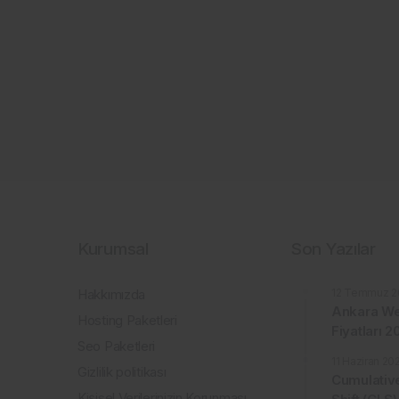
Kurumsal
Son Yazılar
Hakkımızda
12 Temmuz 2
Ankara We
Hosting Paketleri
Fiyatları 
Seo Paketleri
11 Haziran 20
Gizlilik politikası
Cumulativ
Kişisel Verilerinizin Korunması