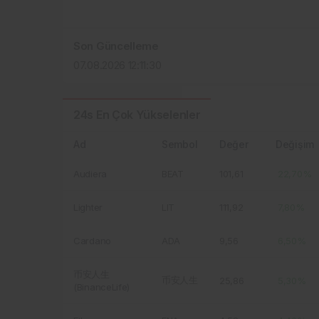
Son Güncelleme
07.08.2026 12:11:30
24s En Çok Yükselenler
Ad
Sembol
Değer
Değişim
Audiera
BEAT
101,61
22,70%
Lighter
LIT
111,92
7,80%
Cardano
ADA
9,56
6,50%
币安人生
币安人生
25,86
5,30%
(BinanceLife)