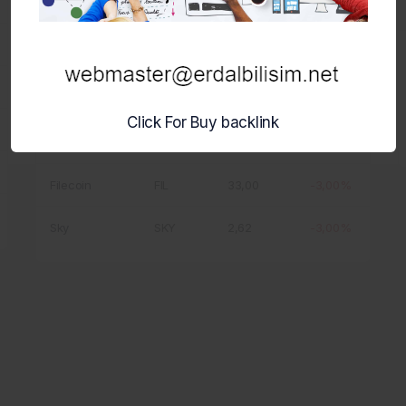
Gram (prev.
GRAM
63,77
-4,00%
Toncoin)
NEAR
NEAR
78,48
-3,80%
Protocol
Click For Buy backlink
Pump.fun
PUMP
0,107616
-3,00%
Filecoin
FIL
33,00
-3,00%
Sky
SKY
2,62
-3,00%